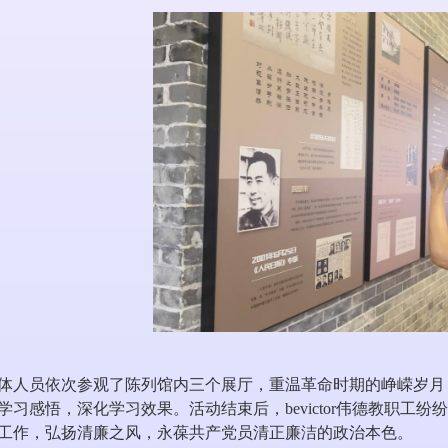
体人员依次参观了陈列馆内三个展厅，重温革命时期的峥嵘岁月
学习感悟，深化学习效果。活动结束后，bevictor伟德教职
工作，弘扬清廉之风，永葆共产党员清正廉洁的政治本色。