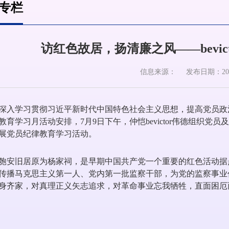
专栏
访红色故居，扬清廉之风——bevic
信息来源：
发布日期：2024
深入学习贯彻习近平新时代中国特色社会主义思想，提高党员政
教育学习月活动安排，
7
月
9
日下午，
仲恺bevictor伟德组织
党员
及
展
党员纪律教育学习
活动。
匏安旧居原为杨家祠，是早期中国共产党一个重要的红色活动据
传播马克思主义第一人、党内第一批监察干部，为党的监察事业
身齐家，对
真理
正义矢志追求，对革命事业忘我牺牲，直面困厄