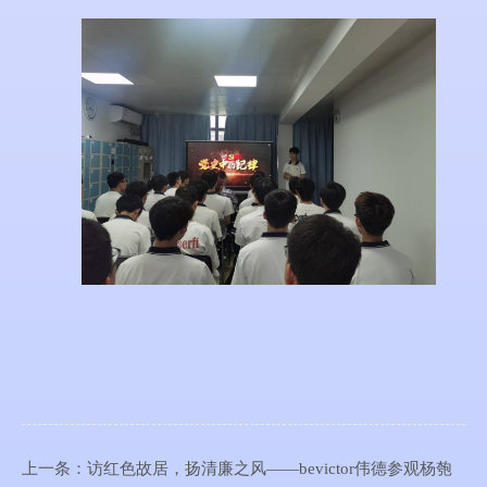
上一条：
访红色故居，扬清廉之风——bevictor伟德参观杨匏