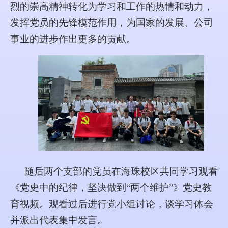
烈的崇高精神转化为学习和工作的热情和动力，
发挥党员的先锋模范作用，为国家的发展、公司
事业的进步作出更多的贡献。
随后两个支部的党员在海珠校区共同学习观看
《党史中的纪律，坚决做到
“两个维护”》党史教
育视频。观看过后进行党小组讨论，谈学习体会
并派出代表集中发言。