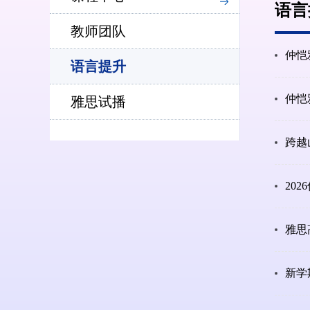
语言
教师团队
仲恺
语言提升
仲恺
雅思试播
跨越
20
雅思
新学