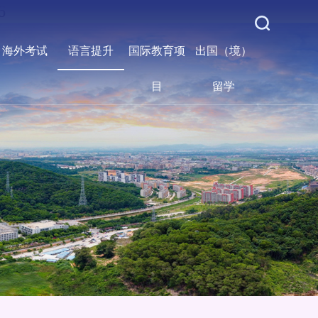
6
海外考试
语言提升
国际教育项
出国（境）
目
留学