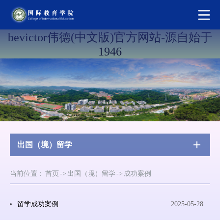
bevictor伟德(中文版)官方网站-源自始于
1946
出国（境）留学
当前位置：
首页
->
出国（境）留学
->
成功案例
留学成功案例
2025-05-28