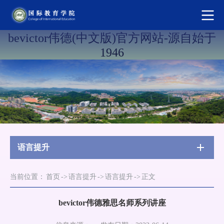
bevictor伟德(中文版)官方网站-源自始于
1946
语言提升
当前位置：
首页
->
语言提升
->
语言提升
->
正文
bevictor伟德雅思名师系列讲座