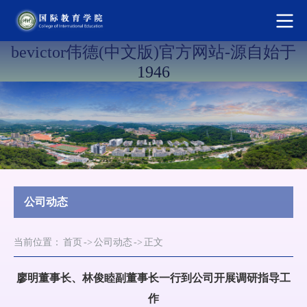
bevictor伟德(中文版)官方网站-源自始于
1946
公司动态
当前位置：
首页
->
公司动态
->
正文
廖明董事长、林俊睦副董事长一行到公司开展调研指导工
作