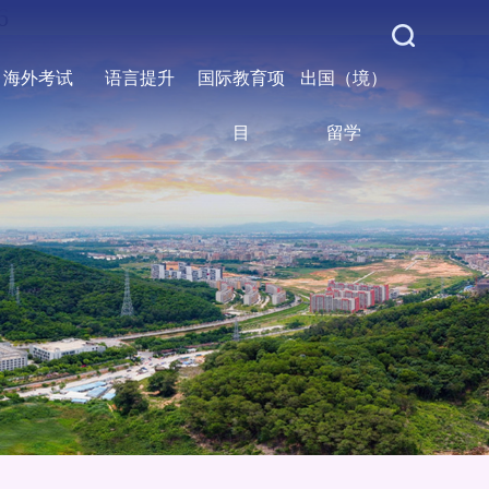
6
海外考试
语言提升
国际教育项
出国（境）
目
留学