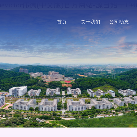
bevictor伟德(中文版)官方网站-源自始于194
首页
关于我们
公司动态