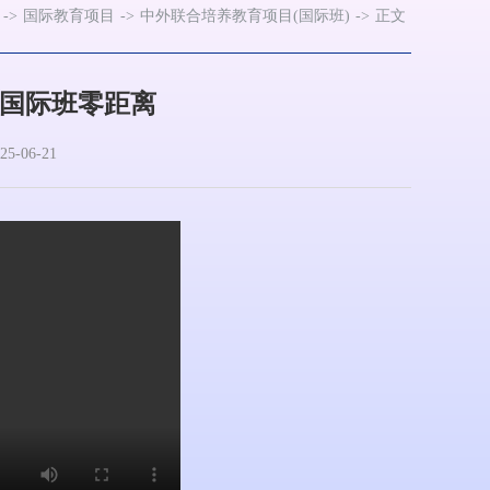
->
国际教育项目
->
中外联合培养教育项目(国际班)
->
正文
国际班零距离
-06-21