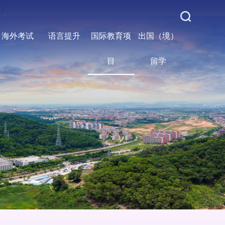
6
海外考试
语言提升
国际教育项
出国（境）
目
留学