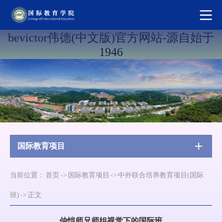
bevictor伟德(中文版)官方网站-源自始于
1946
国际教育项目
当前位置：
首页
->
国际教育项目
->
中外联合培养教育项目(国际
班)
->
正文
仲恺师兄师姐视觉下的国际班