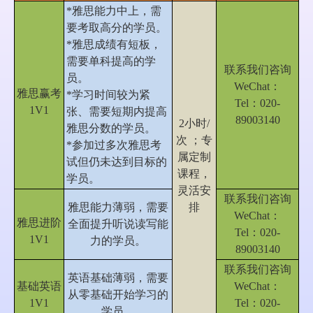
*
雅思能力中上，需
要考取高分的学员。
*
雅思成绩有短板，
需要单科提高的学
联系我们咨询
员。
WeChat：
雅思赢考
*
学习时间较为紧
Tel：020-
1V1
张、需要短期内提高
89003140
2小时/
雅思分数的学员。
次 ；专
*
参加过多次雅思考
属定制
试但仍未达到目标的
课程，
学员。
灵活安
联系我们咨询
雅思能力薄弱
，需要
排
WeChat：
雅思进阶
全面提升听说读写能
Tel：020-
1V1
力的学员。
89003140
联系我们咨询
英语
基础薄弱，需要
基础英语
WeChat：
从零基础开始学习的
1V1
Tel：020-
学员。