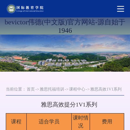
bevictor伟德(中文版)官方网站-源自始于
1946
当前位置：
首页
->
雅思托福培训
->
课程中心
->
雅思高效1V1系列
雅思高效提分1V1系
列
课时情
课程
适合学员
费用
况