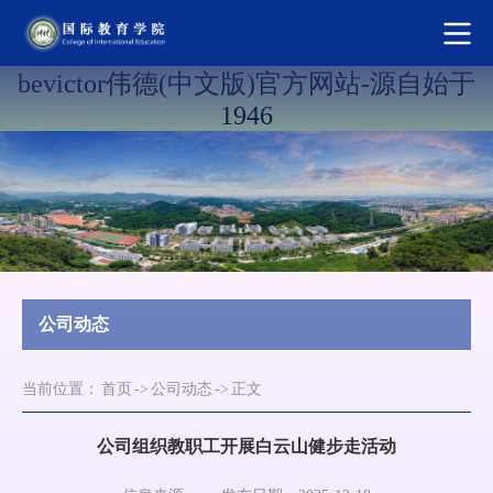
bevictor伟德(中文版)官方网站-源自始于
1946
公司动态
当前位置：
首页
->
公司动态
->
正文
公司组织教职工开展白云山健步走活动