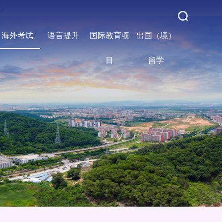
6
海外考试
语言提升
国际教育项
出国（境）
目
留学